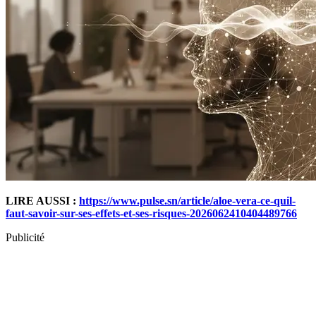
LIRE AUSSI :
https://www.pulse.sn/article/aloe-vera-ce-quil-
faut-savoir-sur-ses-effets-et-ses-risques-2026062410404489766
Publicité