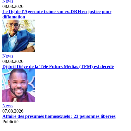
News
08.08.2026
Le Dg de l’Ageroute traîne son ex-DRH en justice pour
diffamation
News
08.08.2026
Djibril Dièye de la Télé Futurs Médias (TFM) est décédé
News
07.08.2026
Affaire des présumés homosexuels : 23 personnes libérées
Publicité