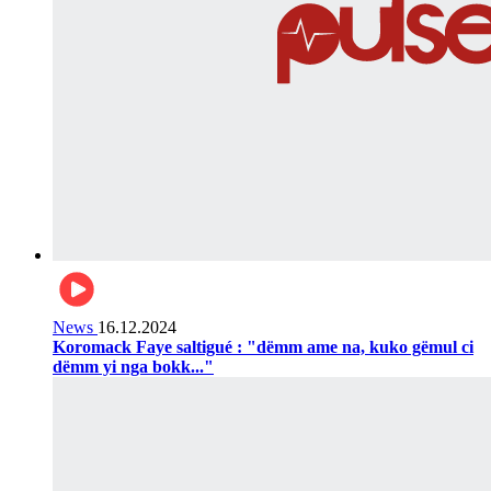
News
16.12.2024
Koromack Faye saltigué : "dëmm ame na, kuko gëmul ci
dëmm yi nga bokk..."