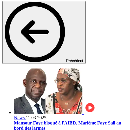
Précédent
News
11.03.2025
Mansour Faye bloqué à l'AIBD, Marième Faye Sall au
bord des larmes