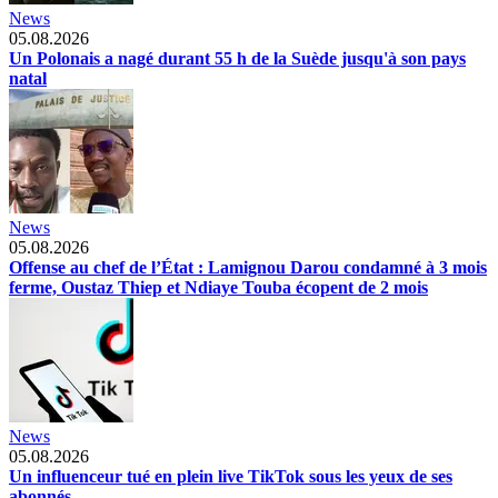
News
05.08.2026
Un Polonais a nagé durant 55 h de la Suède jusqu'à son pays
natal
News
05.08.2026
Offense au chef de l’État : Lamignou Darou condamné à 3 mois
ferme, Oustaz Thiep et Ndiaye Touba écopent de 2 mois
News
05.08.2026
Un influenceur tué en plein live TikTok sous les yeux de ses
abonnés