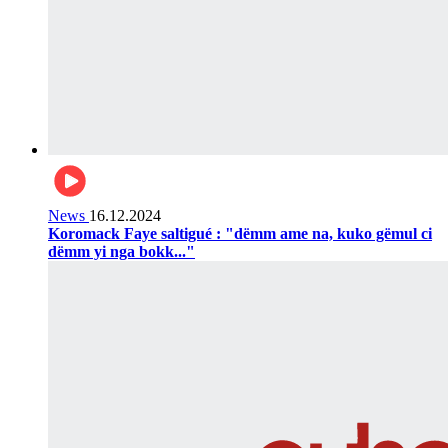
News
16.12.2024
Koromack Faye saltigué : "dëmm ame na, kuko gëmul ci
dëmm yi nga bokk..."