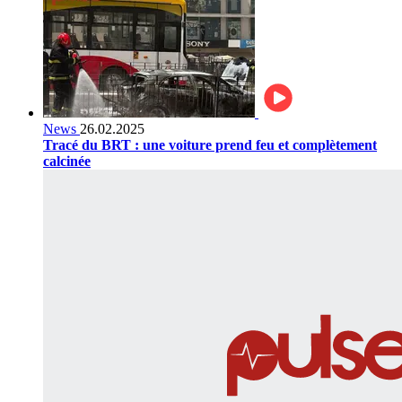
News
26.02.2025
Tracé du BRT : une voiture prend feu et complètement
calcinée