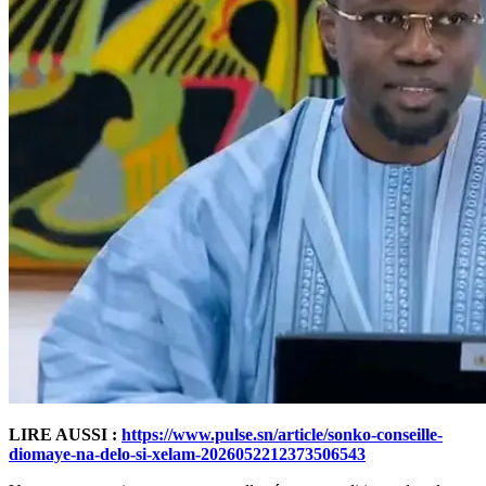
LIRE AUSSI :
https://www.pulse.sn/article/sonko-conseille-
diomaye-na-delo-si-xelam-2026052212373506543