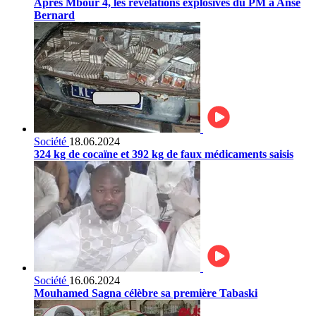
Après Mbour 4, les révélations explosives du PM à Anse
Bernard
Société
18.06.2024
324 kg de cocaïne et 392 kg de faux médicaments saisis
Société
16.06.2024
Mouhamed Sagna célèbre sa première Tabaski