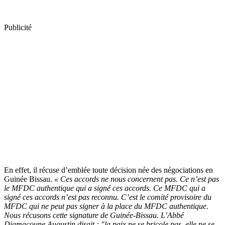
Publicité
En effet, il récuse d’emblée toute décision née des négociations en
Guinée Bissau.
« Ces accords ne nous concernent pas. Ce n’est pas
le MFDC authentique qui a signé ces accords. Ce MFDC qui a
signé ces accords n’est pas reconnu. C’est le comité provisoire du
MFDC qui ne peut pas signer à la place du MFDC authentique.
Nous récusons cette signature de Guinée-Bissau. L’Abbé
Diamacoune Augustin disait : "la paix ne se bricole pas, elle ne se