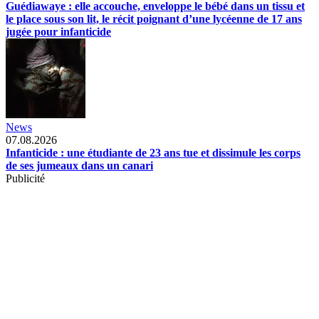
Guédiawaye : elle accouche, enveloppe le bébé dans un tissu et
le place sous son lit, le récit poignant d’une lycéenne de 17 ans
jugée pour infanticide
News
07.08.2026
Infanticide : une étudiante de 23 ans tue et dissimule les corps
de ses jumeaux dans un canari
Publicité