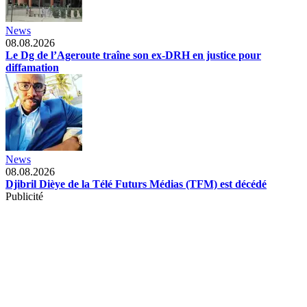
News
08.08.2026
Le Dg de l’Ageroute traîne son ex-DRH en justice pour
diffamation
News
08.08.2026
Djibril Dièye de la Télé Futurs Médias (TFM) est décédé
Publicité