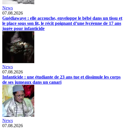
News
07.08.2026
Guédiawaye : elle accouche, enveloppe le bébé dans un tissu et
le place sous son lit, le récit poignant d’une lycéenne de 17 ans
jugée pour infanticide
News
07.08.2026
Infanticide : une étudiante de 23 ans tue et dissimule les corps
de ses jumeaux dans un canari
News
07.08.2026