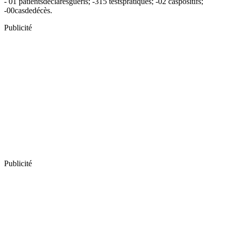
- 01 patientsdéclarésguéris; -315 testspratiqués; -02 caspositifs;
-00casdedécès.
Publicité
Publicité