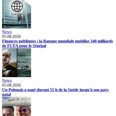
News
05.08.2026
Finances publiques : la Banque mondiale mobilise 340 milliards
de FCFA pour le Sénégal
News
05.08.2026
Un Polonais a nagé durant 55 h de la Suède jusqu'à son pays
natal