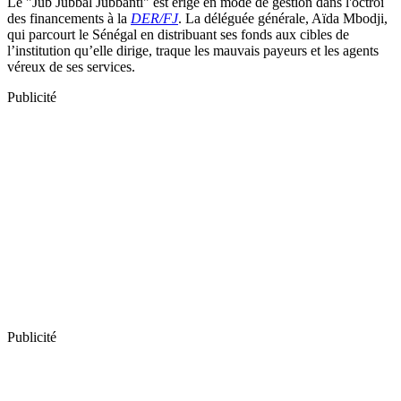
Le "Jub Jubbal Jubbanti" est érigé en mode de gestion dans l'octroi
des financements à la
DER/FJ
. La déléguée générale, Aïda Mbodji,
qui parcourt le Sénégal en distribuant ses fonds aux cibles de
l’institution qu’elle dirige, traque les mauvais payeurs et les agents
véreux de ses services.
Publicité
Publicité