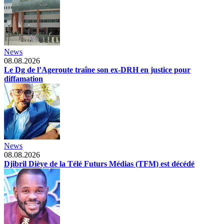
News
08.08.2026
Le Dg de l’Ageroute traîne son ex-DRH en justice pour
diffamation
News
08.08.2026
Djibril Dièye de la Télé Futurs Médias (TFM) est décédé