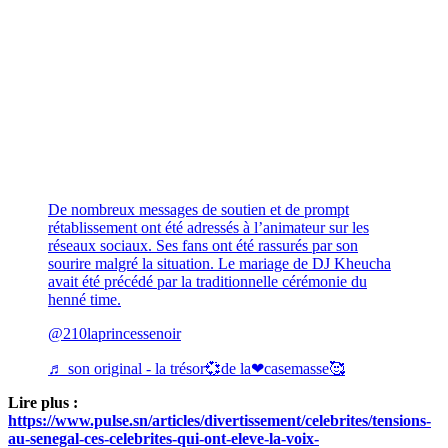
De nombreux messages de soutien et de prompt
rétablissement ont été adressés à l’animateur sur les
réseaux sociaux. Ses fans ont été rassurés par son
sourire malgré la situation. Le mariage de DJ Kheucha
avait été précédé par la traditionnelle cérémonie du
henné time.
@210laprincessenoir
♬ son original - la trésor💞de la❤casemasse🥰
Lire plus :
https://www.pulse.sn/articles/divertissement/celebrites/tensions-
au-senegal-ces-celebrites-qui-ont-eleve-la-voix-