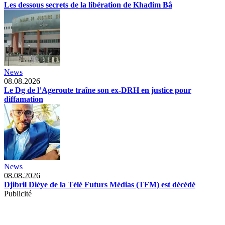
Les dessous secrets de la libération de Khadim Bâ
News
08.08.2026
Le Dg de l’Ageroute traîne son ex-DRH en justice pour
diffamation
News
08.08.2026
Djibril Dièye de la Télé Futurs Médias (TFM) est décédé
Publicité