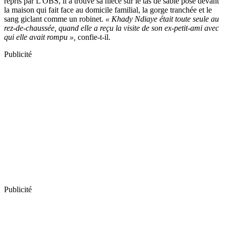
repris par L'OBS, il a trouvé sa nièce sur le tas de sable posé devant
la maison qui fait face au domicile familial, la gorge tranchée et le
sang giclant comme un robinet.
« Khady Ndiaye était toute seule au
rez-de-chaussée, quand elle a reçu la visite de son ex-petit-ami avec
qui elle avait rompu »,
confie-t-il.
Publicité
Publicité