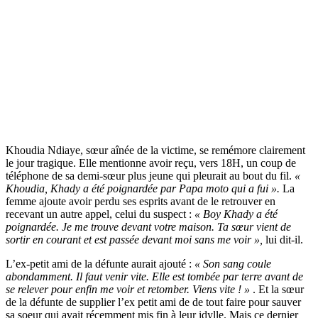
Khoudia Ndiaye, sœur aînée de la victime, se remémore clairement
le jour tragique. Elle mentionne avoir reçu, vers 18H, un coup de
téléphone de sa demi-sœur plus jeune qui pleurait au bout du fil.
«
Khoudia, Khady a été poignardée par Papa moto qui a fui ».
La
femme ajoute avoir perdu ses esprits avant de le retrouver en
recevant un autre appel, celui du suspect :
« Boy Khady a été
poignardée. Je me trouve devant votre maison. Ta sœur vient de
sortir en courant et est passée devant moi sans me voir »,
lui dit-il.
L’ex-petit ami de la défunte aurait ajouté :
« Son sang coule
abondamment. Il faut venir vite. Elle est tombée par terre avant de
se relever pour enfin me voir et retomber. Viens vite ! »
. Et la sœur
de la défunte de supplier l’ex petit ami de de tout faire pour sauver
sa soeur qui avait récemment mis fin à leur idylle. Mais ce dernier