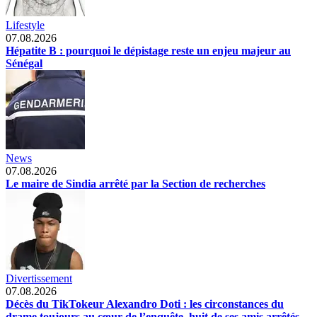
Lifestyle
07.08.2026
Hépatite B : pourquoi le dépistage reste un enjeu majeur au
Sénégal
News
07.08.2026
Le maire de Sindia arrêté par la Section de recherches
Divertissement
07.08.2026
Décès du TikTokeur Alexandro Doti : les circonstances du
drame toujours au cœur de l’enquête, huit de ses amis arrêtés