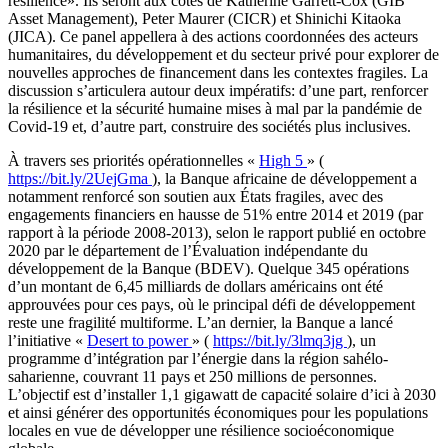
résilience». Ils seront aux côtés de Katherine Garrett-Cox (GIB
Asset Management), Peter Maurer (CICR) et Shinichi Kitaoka
(JICA). Ce panel appellera à des actions coordonnées des acteurs
humanitaires, du développement et du secteur privé pour explorer de
nouvelles approches de financement dans les contextes fragiles. La
discussion s’articulera autour deux impératifs: d’une part, renforcer
la résilience et la sécurité humaine mises à mal par la pandémie de
Covid-19 et, d’autre part, construire des sociétés plus inclusives.
À travers ses priorités opérationnelles «
High 5
» (
https://bit.ly/2UejGma
), la Banque africaine de développement a
notamment renforcé son soutien aux États fragiles, avec des
engagements financiers en hausse de 51% entre 2014 et 2019 (par
rapport à la période 2008-2013), selon le rapport publié en octobre
2020 par le département de l’Évaluation indépendante du
développement de la Banque (BDEV). Quelque 345 opérations
d’un montant de 6,45 milliards de dollars américains ont été
approuvées pour ces pays, où le principal défi de développement
reste une fragilité multiforme. L’an dernier, la Banque a lancé
l’initiative «
Desert to power
» (
https://bit.ly/3lmq3jg
), un
programme d’intégration par l’énergie dans la région sahélo-
saharienne, couvrant 11 pays et 250 millions de personnes.
L’objectif est d’installer 1,1 gigawatt de capacité solaire d’ici à 2030
et ainsi générer des opportunités économiques pour les populations
locales en vue de développer une résilience socioéconomique