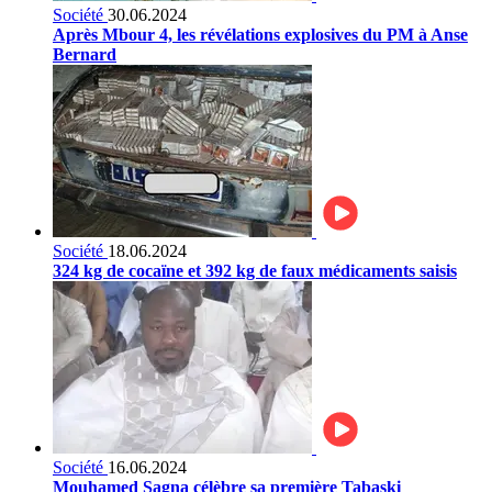
Société
30.06.2024
Après Mbour 4, les révélations explosives du PM à Anse
Bernard
Société
18.06.2024
324 kg de cocaïne et 392 kg de faux médicaments saisis
Société
16.06.2024
Mouhamed Sagna célèbre sa première Tabaski