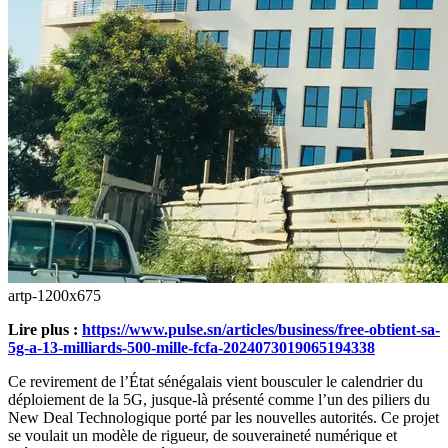
artp-1200x675
Lire plus :
https://www.pulse.sn/articles/business/free-obtient-sa-
5g-a-13-milliards-500-mille-fcfa-2024073019065194338
Ce revirement de l’État sénégalais vient bousculer le calendrier du
déploiement de la 5G, jusque-là présenté comme l’un des piliers du
New Deal Technologique porté par les nouvelles autorités. Ce projet
se voulait un modèle de rigueur, de souveraineté numérique et