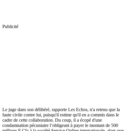
Publicité
Le juge dans son délibéré, rapporte Les Echos, n'a retenu que la
faute civile contre lui, puisqu'il estime qu'il en a commis dans le
cadre de cette collaboration. Du coup, il a écopé d'une
condamnation pécuniaire l’obligeant à payer le montant de 500
millions F Cfa à la société Service Online internationale, alors que