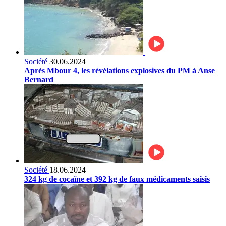
Société
30.06.2024
Après Mbour 4, les révélations explosives du PM à Anse
Bernard
Société
18.06.2024
324 kg de cocaïne et 392 kg de faux médicaments saisis