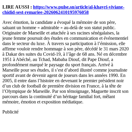
LIRE AUSSI :
https://www.pulse.sn/article/al-khayri-viviane-
chidid-sest-remariee-2026062410195976058
Avec émotion, la candidate a évoqué la mémoire de son père,
saluant un homme « admirable » au-delà de son statut public.
Originaire de Marseille et attachée à ses racines sénégalaises, la
jeune femme poursuit des études en communication et événementiel
dans le secteur du luxe. À travers sa participation à l’émission, elle
affirme vouloir rendre hommage à son père, décédé le 31 mars 2020
à Dakar des suites du Covid-19, à l’âge de 68 ans. Né en décembre
1951 à Abéché, au Tchad, Mababa Diouf, dit Pape Diouf, a
profondément marqué le paysage du sport français. Arrivé à
Marseille pour ses études, il s’est d’abord illustré comme journaliste
sportif avant de devenir agent de joueurs dans les années 1990. En
2005, il entre dans l’histoire en devenant le premier président noir
d’un club de football de première division en France, à la tête de
l’Olympique de Marseille. Par son témoignage, Maguette inscrit son
parcours dans la continuité d’un héritage familial fort, mêlant
mémoire, émotion et exposition médiatique.
Publicité