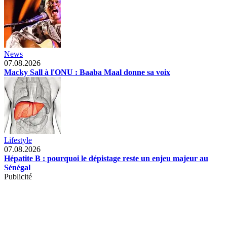
News
07.08.2026
Macky Sall à l'ONU : Baaba Maal donne sa voix
Lifestyle
07.08.2026
Hépatite B : pourquoi le dépistage reste un enjeu majeur au
Sénégal
Publicité