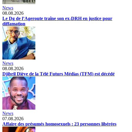
News
08.08.2026
Le Dg de l’Ageroute traîne son ex-DRH en justice pour
diffamation
News
08.08.2026
Djibril Dièye de la Télé Futurs Médias (TFM) est décédé
News
07.08.2026
Affaire des présumés homosexuels : 23 personnes libérées