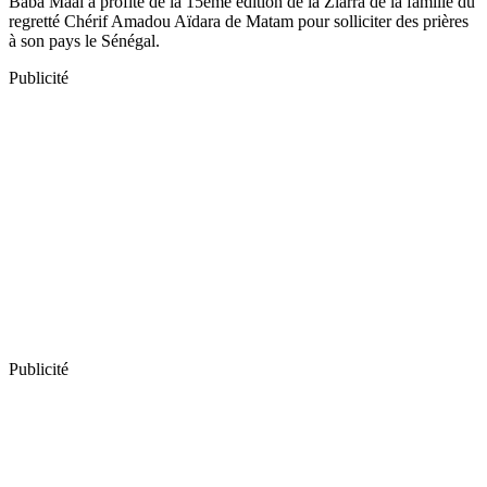
Baba Maal a profité de la 15ème édition de la Ziarra de la famille du
regretté Chérif Amadou Aïdara de Matam pour solliciter des prières
à son pays le Sénégal.
Publicité
Publicité