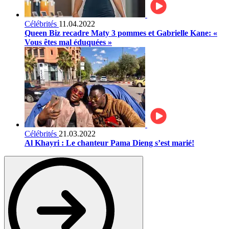
Célébrités
11.04.2022
Queen Biz recadre Maty 3 pommes et Gabrielle Kane: «
Vous êtes mal éduquées »
Célébrités
21.03.2022
Al Khayri : Le chanteur Pama Dieng s’est marié!