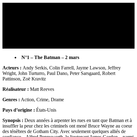
N°1 – The Batman – 2 mars
Acteurs :
Andy Serkis, Colin Farrell, Jayme Lawson, Jeffrey
Wright, John Turturro, Paul Dano, Peter Sarsgaard, Robert
Pattinson, Zoë Kravitz
Réalisateur :
Matt Reeves
Genres :
Action, Crime, Drame
Pays d’origine :
États-Unis
Synopsis :
Deux années à arpenter les rues en tant que Batman et à
insuffler la peur chez les criminels ont mené Bruce Wayne au coeur
des ténèbres de Gotham City. Avec seulement quelques alliés de
confiance – Alfred Pennyworth, le lieutenant James Gordon – parmi