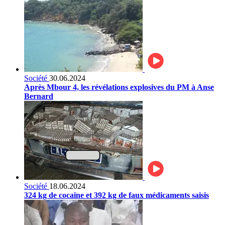
Société
30.06.2024
Après Mbour 4, les révélations explosives du PM à Anse
Bernard
Société
18.06.2024
324 kg de cocaïne et 392 kg de faux médicaments saisis