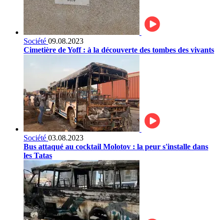
Société
09.08.2023
Cimetière de Yoff : à la découverte des tombes des vivants
Société
03.08.2023
Bus attaqué au cocktail Molotov : la peur s'installe dans
les Tatas