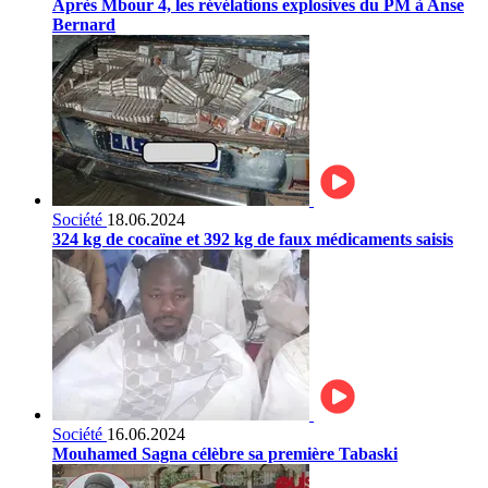
Après Mbour 4, les révélations explosives du PM à Anse
Bernard
Société
18.06.2024
324 kg de cocaïne et 392 kg de faux médicaments saisis
Société
16.06.2024
Mouhamed Sagna célèbre sa première Tabaski