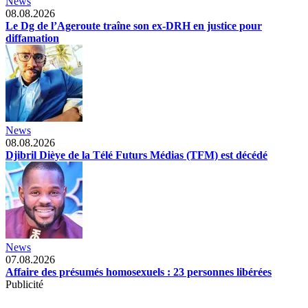
News
08.08.2026
Le Dg de l’Ageroute traîne son ex-DRH en justice pour
diffamation
News
08.08.2026
Djibril Dièye de la Télé Futurs Médias (TFM) est décédé
News
07.08.2026
Affaire des présumés homosexuels : 23 personnes libérées
Publicité