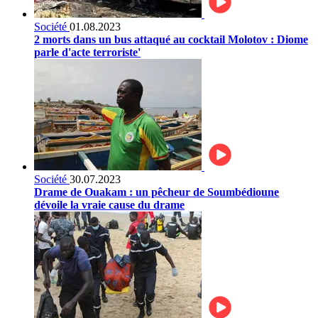
Société
01.08.2023
2 morts dans un bus attaqué au cocktail Molotov : Diome
parle d'acte terroriste'
Société
30.07.2023
Drame de Ouakam : un pêcheur de Soumbédioune
dévoile la vraie cause du drame