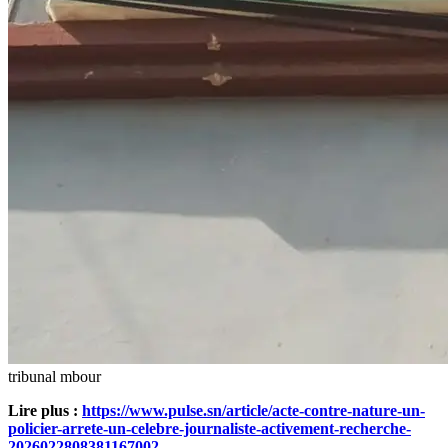
tribunal mbour
Lire plus :
https://www.pulse.sn/article/acte-contre-nature-un-
policier-arrete-un-celebre-journaliste-activement-recherche-
2026022808381167002