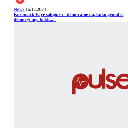
News
16.12.2024
Koromack Faye saltigué : "dëmm ame na, kuko gëmul ci
dëmm yi nga bokk..."