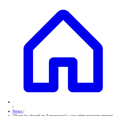
/
News
/
"Dagn ko dagaté en 7 morceaux" : son crime toujours impuni,