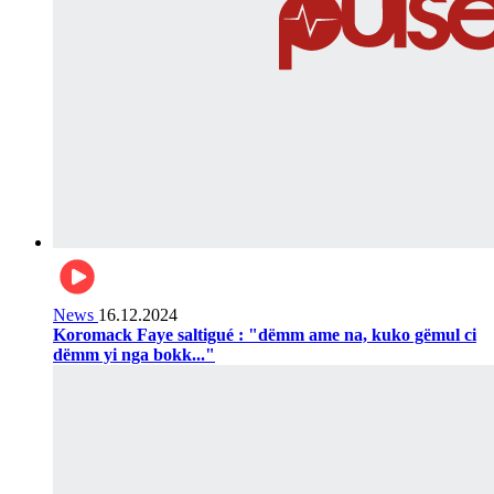
News
16.12.2024
Koromack Faye saltigué : "dëmm ame na, kuko gëmul ci
dëmm yi nga bokk..."