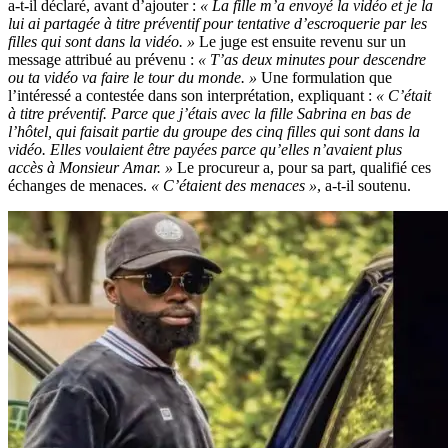
a-t-il déclaré, avant d’ajouter :
« La fille m’a envoyé la vidéo et je la
lui ai partagée à titre préventif pour tentative d’escroquerie par les
filles qui sont dans la vidéo. »
Le juge est ensuite revenu sur un
message attribué au prévenu :
« T’as deux minutes pour descendre
ou ta vidéo va faire le tour du monde. »
Une formulation que
l’intéressé a contestée dans son interprétation, expliquant :
« C’était
à titre préventif. Parce que j’étais avec la fille Sabrina en bas de
l’hôtel, qui faisait partie du groupe des cinq filles qui sont dans la
vidéo. Elles voulaient être payées parce qu’elles n’avaient plus
accès à Monsieur Amar. »
Le procureur a, pour sa part, qualifié ces
échanges de menaces.
« C’étaient des menaces »
, a-t-il soutenu.