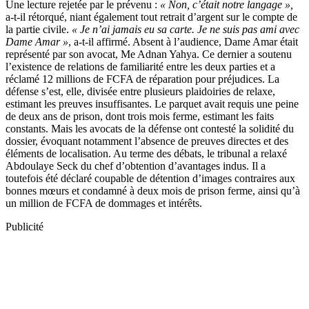
Une lecture rejetée par le prévenu :
« Non, c’était notre langage »,
a-t-il rétorqué, niant également tout retrait d’argent sur le compte de
la partie civile.
« Je n’ai jamais eu sa carte. Je ne suis pas ami avec
Dame Amar »
, a-t-il affirmé. Absent à l’audience, Dame Amar était
représenté par son avocat, Me Adnan Yahya. Ce dernier a soutenu
l’existence de relations de familiarité entre les deux parties et a
réclamé 12 millions de FCFA de réparation pour préjudices. La
défense s’est, elle, divisée entre plusieurs plaidoiries de relaxe,
estimant les preuves insuffisantes. Le parquet avait requis une peine
de deux ans de prison, dont trois mois ferme, estimant les faits
constants. Mais les avocats de la défense ont contesté la solidité du
dossier, évoquant notamment l’absence de preuves directes et des
éléments de localisation. Au terme des débats, le tribunal a relaxé
Abdoulaye Seck du chef d’obtention d’avantages indus. Il a
toutefois été déclaré coupable de détention d’images contraires aux
bonnes mœurs et condamné à deux mois de prison ferme, ainsi qu’à
un million de FCFA de dommages et intérêts.
Publicité