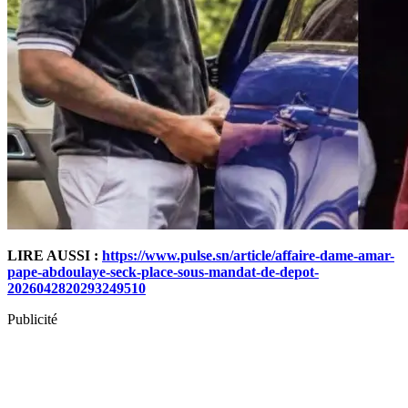
LIRE AUSSI :
https://www.pulse.sn/article/affaire-dame-amar-
pape-abdoulaye-seck-place-sous-mandat-de-depot-
2026042820293249510
Publicité