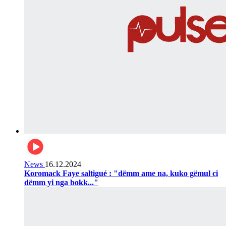
News
16.12.2024
Koromack Faye saltigué : "dëmm ame na, kuko gëmul ci
dëmm yi nga bokk..."