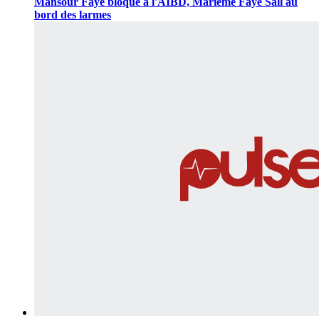
Mansour Faye bloqué à l'AIBD, Marième Faye Sall au
bord des larmes