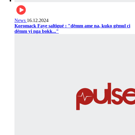
News
16.12.2024
Koromack Faye saltigué : "dëmm ame na, kuko gëmul ci
dëmm yi nga bokk..."