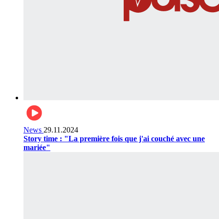
News
29.11.2024
Story time : "La première fois que j'ai couché avec une
mariée"