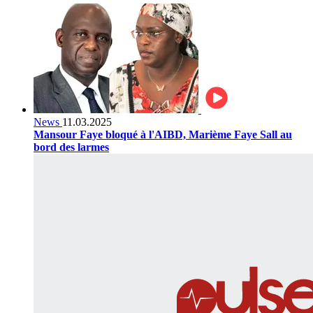
News
11.03.2025
Mansour Faye bloqué à l'AIBD, Marième Faye Sall au
bord des larmes