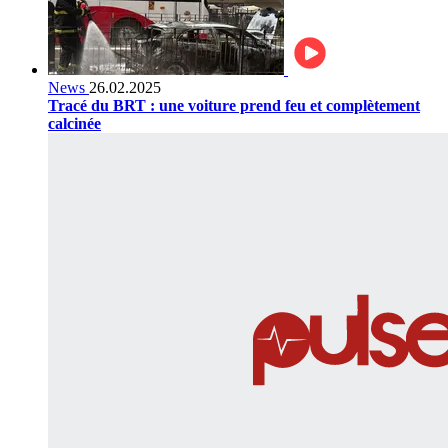
News
26.02.2025
Tracé du BRT : une voiture prend feu et complètement
calcinée