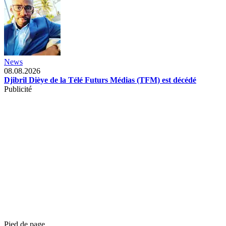
News
08.08.2026
Djibril Dièye de la Télé Futurs Médias (TFM) est décédé
Publicité
Pied de page