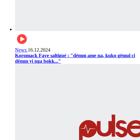
News
16.12.2024
Koromack Faye saltigué : "dëmm ame na, kuko gëmul ci
dëmm yi nga bokk..."