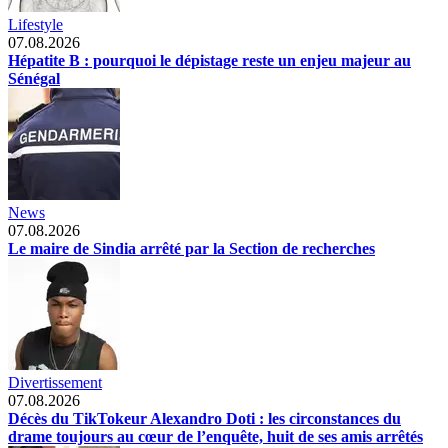
Lifestyle
07.08.2026
Hépatite B : pourquoi le dépistage reste un enjeu majeur au
Sénégal
News
07.08.2026
Le maire de Sindia arrêté par la Section de recherches
Divertissement
07.08.2026
Décès du TikTokeur Alexandro Doti : les circonstances du
drame toujours au cœur de l’enquête, huit de ses amis arrêtés