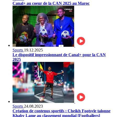
Canal+ au coeur de la CAN 2025 au Maroc
Sports
19.12.2025
Le dispositif impressionnant de Canal+ pour la CAN
2025
Sports
24.08.2023
Création de contenus sportifs : Cheikh Footsyle talonne
Khaby Lame au classement mondial [Footballers]