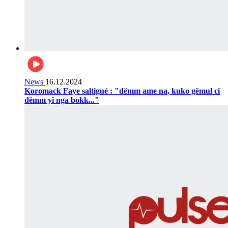
News
16.12.2024
Koromack Faye saltigué : "dëmm ame na, kuko gëmul ci
dëmm yi nga bokk..."