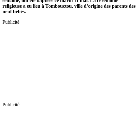
semaine, ont été baptisés ce mardi 11 mai. La cérémonie
religieuse a eu lieu à Tombouctou, ville d’origine des parents des
neuf bébés.
Publicité
Publicité