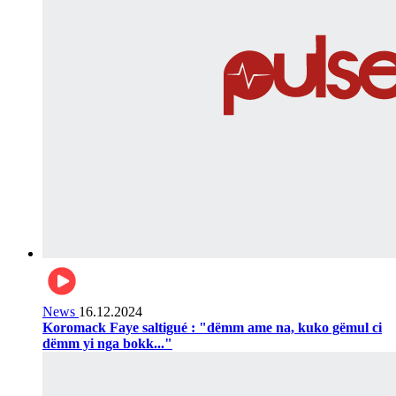
News
16.12.2024
Koromack Faye saltigué : "dëmm ame na, kuko gëmul ci
dëmm yi nga bokk..."