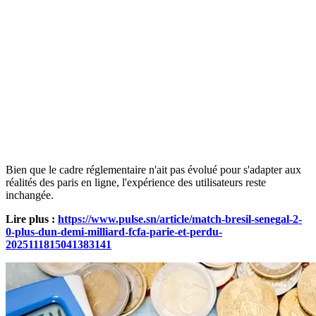
Bien que le cadre réglementaire n'ait pas évolué pour s'adapter aux
réalités des paris en ligne, l'expérience des utilisateurs reste
inchangée.
Lire plus :
https://www.pulse.sn/article/match-bresil-senegal-2-
0-plus-dun-demi-milliard-fcfa-parie-et-perdu-
2025111815041383141