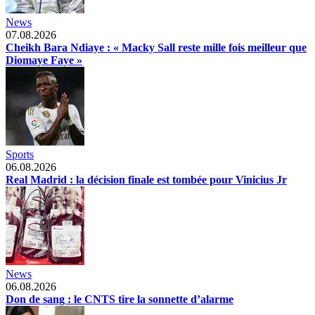
News
07.08.2026
Cheikh Bara Ndiaye : « Macky Sall reste mille fois meilleur que
Diomaye Faye »
Sports
06.08.2026
Real Madrid : la décision finale est tombée pour Vinicius Jr
News
06.08.2026
Don de sang : le CNTS tire la sonnette d’alarme