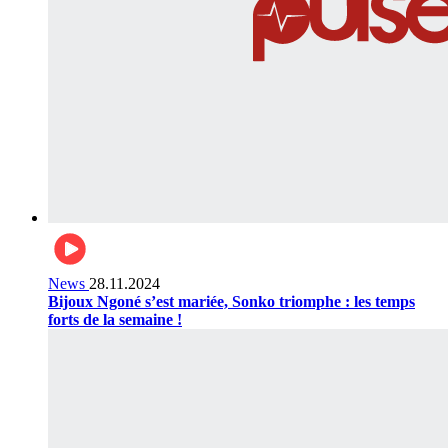
News
28.11.2024
Bijoux Ngoné s’est mariée, Sonko triomphe : les temps
forts de la semaine !