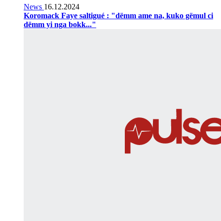
News
16.12.2024
Koromack Faye saltigué : "dëmm ame na, kuko gëmul ci
dëmm yi nga bokk..."