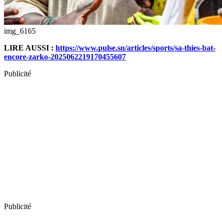
img_6165
LIRE AUSSI :
https://www.pulse.sn/articles/sports/sa-thies-bat-
encore-zarko-2025062219170455607
Publicité
Publicité