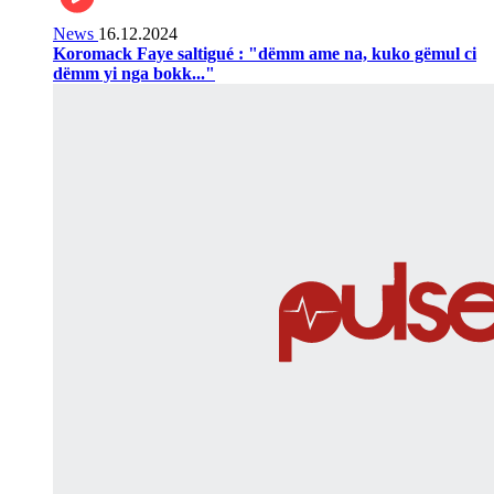
News
16.12.2024
Koromack Faye saltigué : "dëmm ame na, kuko gëmul ci
dëmm yi nga bokk..."