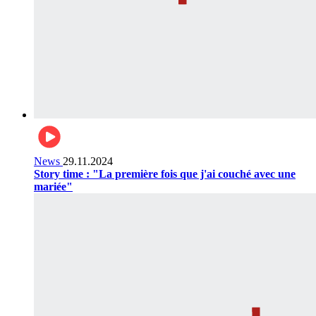
News
29.11.2024
Story time : "La première fois que j'ai couché avec une
mariée"