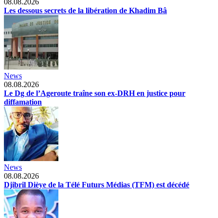
08.08.2026
Les dessous secrets de la libération de Khadim Bâ
News
08.08.2026
Le Dg de l’Ageroute traîne son ex-DRH en justice pour
diffamation
News
08.08.2026
Djibril Dièye de la Télé Futurs Médias (TFM) est décédé