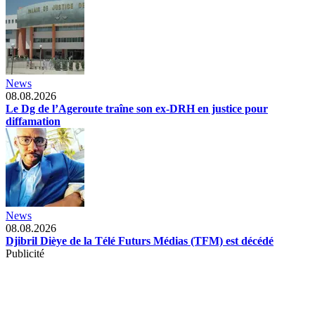
News
08.08.2026
Le Dg de l’Ageroute traîne son ex-DRH en justice pour
diffamation
News
08.08.2026
Djibril Dièye de la Télé Futurs Médias (TFM) est décédé
Publicité