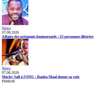
News
07.08.2026
Affaire des présumés homosexuels : 23 personnes libérées
News
07.08.2026
Macky Sall à l'ONU : Baaba Maal donne sa voix
Publicité