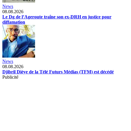
News
08.08.2026
Le Dg de l’Ageroute traîne son ex-DRH en justice pour
diffamation
News
08.08.2026
Djibril Dièye de la Télé Futurs Médias (TFM) est décédé
Publicité