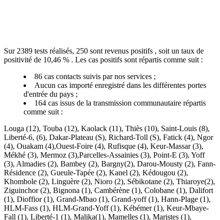
Sur 2389 tests réalisés, 250 sont revenus positifs , soit un taux de
positivité de 10,46 % . Les cas positifs sont répartis comme suit :
86 cas contacts suivis par nos services ;
Aucun cas importé enregistré dans les différentes portes
d'entrée du pays ;
164 cas issus de la transmission communautaire répartis
comme suit :
Louga (12), Touba (12), Kaolack (11), Thiès (10), Saint-Louis (8),
Liberté-6, (6), Dakar-Plateau (S), Richard-Toll (S), Fatick (4), Ngor
(4), Ouakam (4),Ouest-Foire (4), Rufisque (4), Keur-Massar (3),
Mékhé (3), Mermoz (3),Parcelles-Assainies (3), Point-E (3), Yoff
(3), Almadies (2), Bambey (2), Bargny(2), Darou-Mousty (2), Fann-
Résidence (2), Gueule-Tapée (2), Kanel (2), Kédougou (2),
Khombole (2), Linguère (2), Nioro (2), Sébikotane (2), Thiaroye(2),
Ziguinchor (2), Bignona (1), Cambérène (1), Colobane (1), Dalifort
(1), Dioffior (1), Grand-Mbao (1), Grand-yoff (1), Hann-Plage (1),
HLM-Fass (1), HLM-Grand-Yoff (1), Kébémer (1), Keur-Mbaye-
Fall (1), Liberté-1 (1), Malika(1), Mamelles (1), Maristes (1),