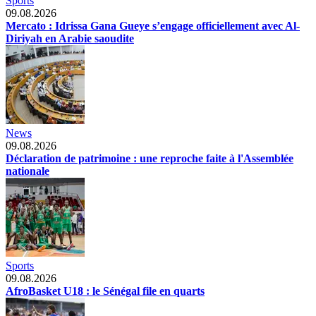
Sports
09.08.2026
Mercato : Idrissa Gana Gueye s’engage officiellement avec Al-
Diriyah en Arabie saoudite
News
09.08.2026
Déclaration de patrimoine : une reproche faite à l'Assemblée
nationale
Sports
09.08.2026
AfroBasket U18 : le Sénégal file en quarts