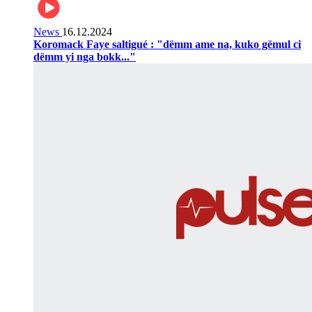
News
16.12.2024
Koromack Faye saltigué : "dëmm ame na, kuko gëmul ci
dëmm yi nga bokk..."