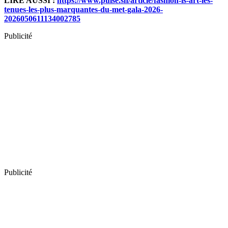
LIRE AUSSI :
https://www.pulse.sn/article/fashion-is-art-les-
tenues-les-plus-marquantes-du-met-gala-2026-
2026050611134002785
Publicité
Publicité