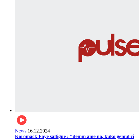
News
16.12.2024
Koromack Faye saltigué : "dëmm ame na, kuko gëmul ci