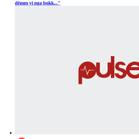
dëmm yi nga bokk..."