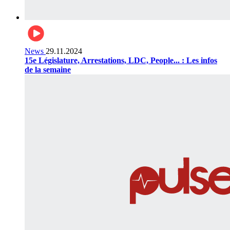
News
29.11.2024
15e Législature, Arrestations, LDC, People... : Les infos
de la semaine