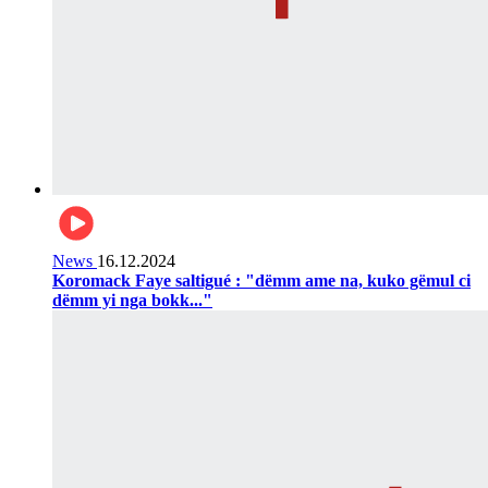
News
16.12.2024
Koromack Faye saltigué : "dëmm ame na, kuko gëmul ci
dëmm yi nga bokk..."