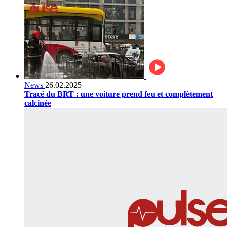
News
26.02.2025
Tracé du BRT : une voiture prend feu et complètement
calcinée