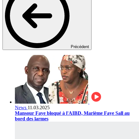
Précédent
News
11.03.2025
Mansour Faye bloqué à l'AIBD, Marième Faye Sall au
bord des larmes