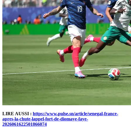
LIRE AUSSI :
https://www.pulse.sn/article/senegal-france-
apres-la-chute-lappel-fort-de-diomaye-faye-
2026061622501866074