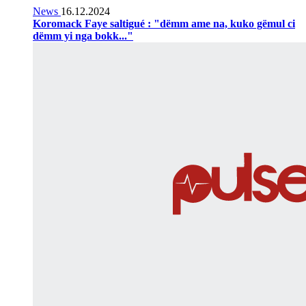
News
16.12.2024
Koromack Faye saltigué : "dëmm ame na, kuko gëmul ci
dëmm yi nga bokk..."