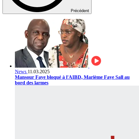
Précédent
News
11.03.2025
Mansour Faye bloqué à l'AIBD, Marième Faye Sall au
bord des larmes