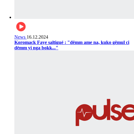
News
16.12.2024
Koromack Faye saltigué : "dëmm ame na, kuko gëmul ci
dëmm yi nga bokk..."