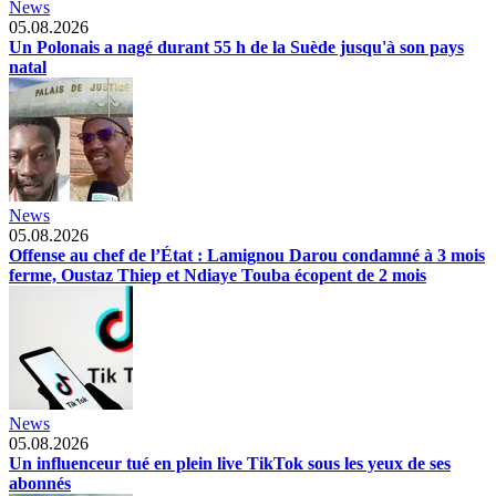
News
05.08.2026
Un Polonais a nagé durant 55 h de la Suède jusqu'à son pays
natal
News
05.08.2026
Offense au chef de l’État : Lamignou Darou condamné à 3 mois
ferme, Oustaz Thiep et Ndiaye Touba écopent de 2 mois
News
05.08.2026
Un influenceur tué en plein live TikTok sous les yeux de ses
abonnés