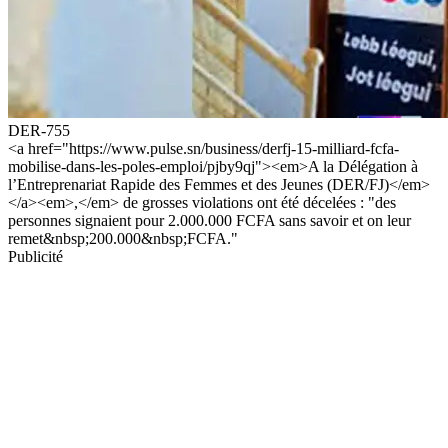
DER-755
<a href="https://www.pulse.sn/business/derfj-15-milliard-fcfa-
mobilise-dans-les-poles-emploi/pjby9qj"><em>A la Délégation à
l’Entreprenariat Rapide des Femmes et des Jeunes (DER/FJ)</em>
</a><em>,</em> de grosses violations ont été décelées : "des
personnes signaient pour 2.000.000 FCFA sans savoir et on leur
remet&nbsp;200.000&nbsp;FCFA."
Publicité