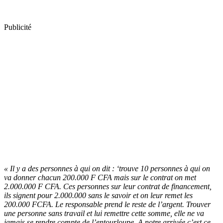
Publicité
« Il y a des personnes à qui on dit : ‘trouve 10 personnes à qui on
va donner chacun 200.000 F CFA mais sur le contrat on met
2.000.000 F CFA. Ces personnes sur leur contrat de financement,
ils signent pour 2.000.000 sans le savoir et on leur remet les
200.000 FCFA. Le responsable prend le reste de l’argent. Trouver
une personne sans travail et lui remettre cette somme, elle ne va
jamais se rendre compte de l’entourloupe. A notre arrivée c’est ce