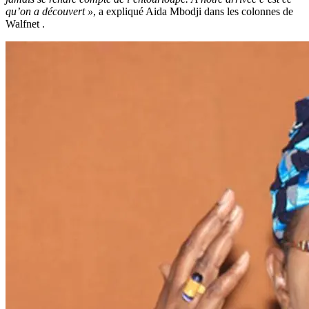
qu’on a découvert »
, a expliqué Aida Mbodji dans les colonnes de
Walfnet .