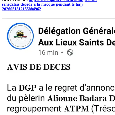
senegalais-decede-a-la-mecque-pendant-le-hajj-
2026051312155884962