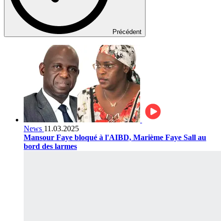
Précédent
News
11.03.2025
Mansour Faye bloqué à l'AIBD, Marième Faye Sall au
bord des larmes