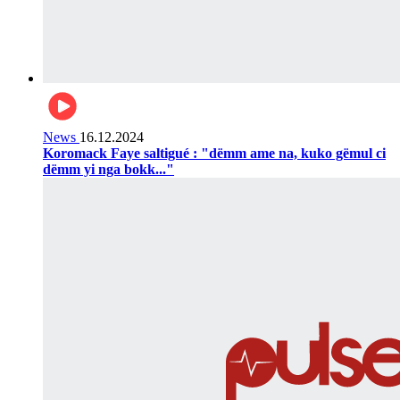
News
16.12.2024
Koromack Faye saltigué : "dëmm ame na, kuko gëmul ci
dëmm yi nga bokk..."