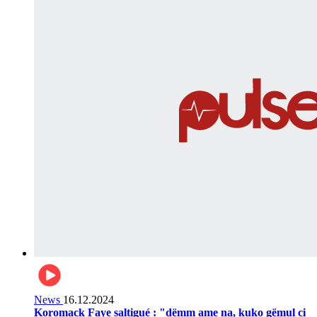
News
16.12.2024
Koromack Faye saltigué : "dëmm ame na, kuko gëmul ci