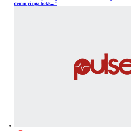
dëmm yi nga bokk..."