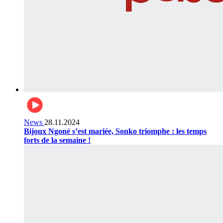
News
28.11.2024
Bijoux Ngoné s’est mariée, Sonko triomphe : les temps
forts de la semaine !