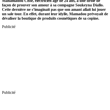
Mahamadou Cissé, électricien âgé de 24 ans, a une drôle de
façon de prouver son amour à sa compagne Soukeyna Diallo.
Cette dernière ne s’imaginait pas que son amant allait lui jouer
un sale tour. En effet, durant leur idylle, Mamadou prévoyait de
dévaliser la boutique de produits cosmétiques de sa copine.
Publicité
Publicité