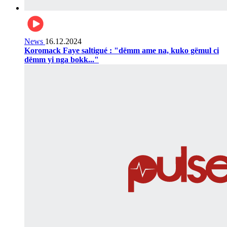
News
16.12.2024
Koromack Faye saltigué : "dëmm ame na, kuko gëmul ci
dëmm yi nga bokk..."