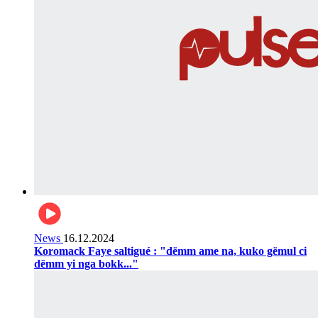
News
16.12.2024
Koromack Faye saltigué : "dëmm ame na, kuko gëmul ci
dëmm yi nga bokk..."