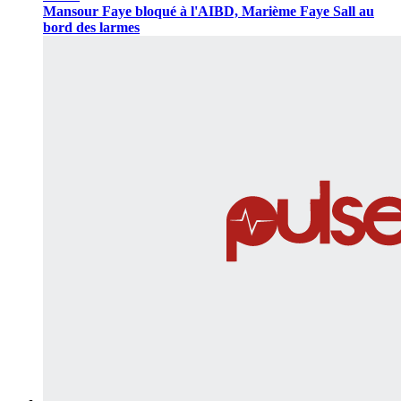
Mansour Faye bloqué à l'AIBD, Marième Faye Sall au
bord des larmes